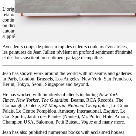
L’originalité de Jean Jullien tient en partie, à son talent à créer une
relation avec sa propre communauté basée sur une narration en
continu. A force de commentaires et d’illustrations sur Instagram
ou directement sur les murs d’expositions, il dessine un cadre affectif
autour des peintures qui leur donne une profondeur sémantique
supplémentaire.
Avec leurs coups de pinceau rapides et leurs couleurs évocatrices,
les peintures de Jean Jullien révèlent un profond sentiment d'intimité
et dès lors suscitent un sentiment partagé d'empathie.
Jean has shown work around the world with museums and galleries
in Paris, London, Brussels, Los Angeles, New York, San Francisco,
Berlin, Tokyo, Seoul, Singapore and beyond.
He has worked with hundreds of clients including
New York
Times
,
New Yorker
,
The Guardian
, Beams, RCA Records, The
Connaught, Colette,
SZ Magazin,
National Geographic,
Le Grand
Palais, Le Centre Pompidou, Amnesty International,
Esquire
, Le
Coq Sportif, Jardin des Plantes (Nantes), Mr. Porter, Hotel Amour,
Champion USA, Salomon, Petit Bateau,
Vogue
and many more.
Jean has also published numerous books with acclaimed houses