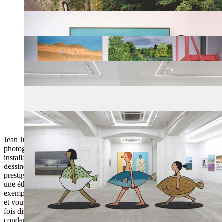
Jean Jullien est un homme pressé, pas stressé. Polyvalent, il peint,
photographie, réalise des vidéos, crée des costumes, imagine des
installations artistiques in situ, publie des livres et des affiches et
dessine des vêtements. Sur son site on découvre une liste de clients
prestigieux et de projets artistiques conséquents. Ajoutez au portrait
une éthique de travail irréprochable, un rôle de père de famille
exemplaire et compte Instagram avec plus d’un million de followers
et vous avez un modèle de créateur en phase avec une époque à la
fois disruptive et moutonne, digitale et en sandale, connectée et
condamnée, bref d’aujourd’hui.