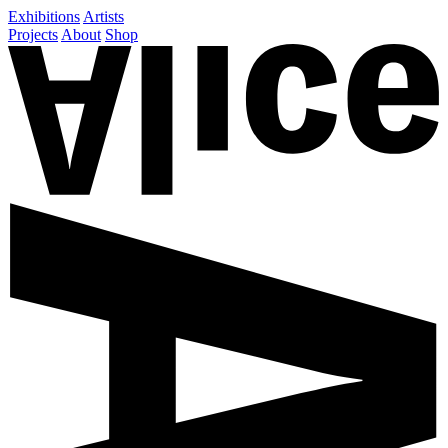
Exhibitions
Artists
Projects
About
Shop